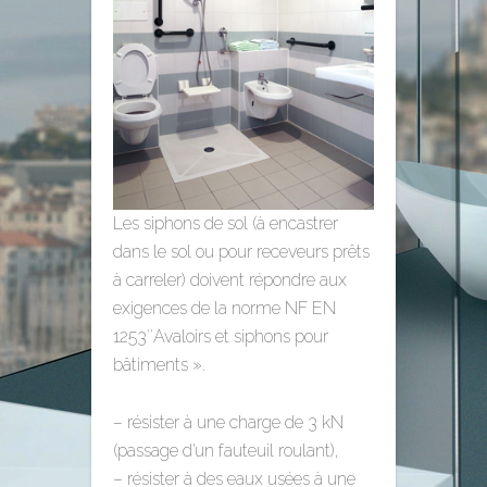
Les siphons de sol (à encastrer
dans le sol ou pour receveurs prêts
à carreler) doivent répondre aux
exigences de la norme NF EN
1253″Avaloirs et siphons pour
bâtiments ».
– résister à une charge de 3 kN
(passage d’un fauteuil roulant),
– résister à des eaux usées à une