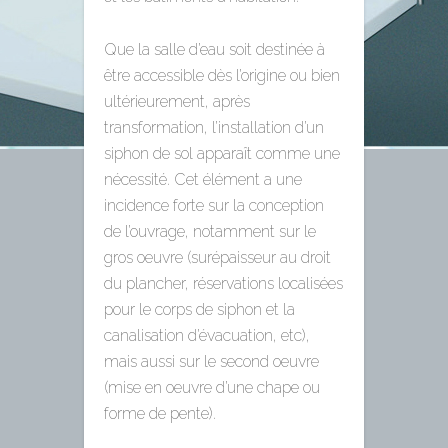
Que la salle d’eau soit destinée à
être accessible dès l’origine ou bien
ultérieurement, après
transformation, l’installation d’un
siphon de sol apparaît comme une
nécessité. Cet élément a une
incidence forte sur la conception
de l’ouvrage, notamment sur le
gros oeuvre (surépaisseur au droit
du plancher, réservations localisées
pour le corps de siphon et la
canalisation d’évacuation, etc),
mais aussi sur le second oeuvre
(mise en oeuvre d’une chape ou
forme de pente).