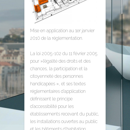
Mise en application au 1er janvier
2010 de la réglementation.
La loi 2005-102 du 11 février 2005
pour »l’égalité des droits et des
chances, la participation et la
citoyenneté des personnes
handicapées », et ses textes
réglementaires d’application
définissent le principe
d’accessibilité pour les
établissements recevant du public,
les installations ouvertes au public
et les bâtiments d’habitation.